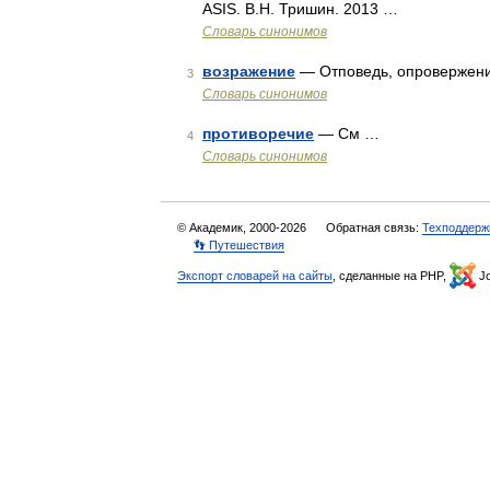
ASIS. В.Н. Тришин. 2013 …
Словарь синонимов
возражение
— Отповедь, опровержение
3
Словарь синонимов
противоречие
— См …
4
Словарь синонимов
© Академик, 2000-2026
Обратная связь:
Техподдерж
👣 Путешествия
Экспорт словарей на сайты
, сделанные на PHP,
Jo