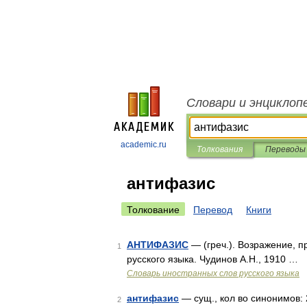
Словари и энциклоп
academic.ru
Толкования
Переводы
антифазис
Толкование
Перевод
Книги
АНТИФАЗИС
— (греч.). Возражение, п
1
русского языка. Чудинов А.Н., 1910 …
Словарь иностранных слов русского языка
антифазис
— сущ., кол во синонимов: 
2