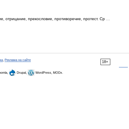
, отрицание, прекословие, противоречие, протест. Ср …
ка
,
Реклама на сайте
18+
omla,
Drupal,
WordPress, MODx.