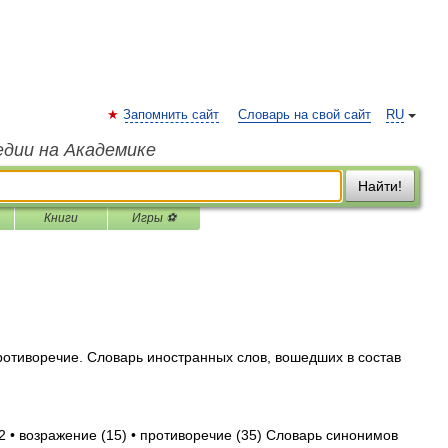
Запомнить сайт
Словарь на свой сайт
RU
едии на Академике
Найти!
Книги
Игры ⚽
ротиворечие. Словарь иностранных слов, вошедших в состав
2 • возражение (15) • противоречие (35) Словарь синонимов